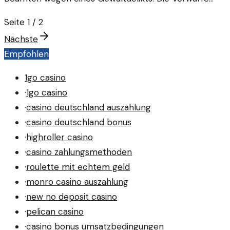
werfen Fragen zur Integrität innerhalb der Behörde
Seite
1
/
2
auf.
Nächste
Empfohlen
1go casino
·
1go casino
·
casino deutschland auszahlung
·
casino deutschland bonus
·
highroller casino
·
casino zahlungsmethoden
·
roulette mit echtem geld
·
monro casino auszahlung
·
new no deposit casino
·
pelican casino
·
casino bonus umsatzbedingungen